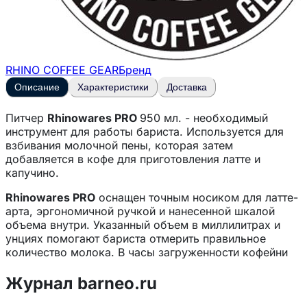
RHINO COFFEE GEAR
Бренд
Описание
Характеристики
Доставка
Питчер
Rhinowares PRO
950 мл. - необходимый
инструмент для работы бариста. Используется для
взбивания молочной пены, которая затем
добавляется в кофе для приготовления латте и
капучино.
Rhinowares PRO
оснащен точным носиком для латте-
арта, эргономичной ручкой и нанесенной шкалой
объема внутри. Указанный объем в миллилитрах и
унциях помогают бариста отмерить правильное
количество молока. В часы загруженности кофейни
такая гравировка позволяет минимизировать
количество молочных отходов.
Журнал barneo.ru
Питчер изготовлен из высококачественной