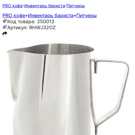
PRO кофе
Инвентарь бариста
Питчеры
PRO кофе
•
Инвентарь бариста
•
Питчеры
Код товара: 250013
Артикул: RHWJ32OZ