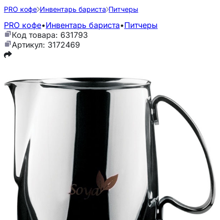
PRO кофе
Инвентарь бариста
Питчеры
PRO кофе
•
Инвентарь бариста
•
Питчеры
Код товара: 631793
Артикул: 3172469