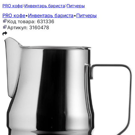
PRO кофе
Инвентарь бариста
Питчеры
PRO кофе
•
Инвентарь бариста
•
Питчеры
Код товара: 631336
Артикул: 3160478