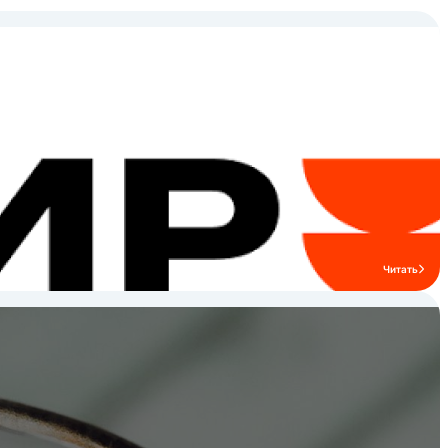
века в Италии". Таким образом компания
**Bialetti** совершила революцию в
приготовлении кофе, создав кофеварку,
которая превратила искусство
приготовления кофе дома в столь
простой и естественный процесс, что это
стало неотъемлемой частью жизни
каждой итальянской семьи.
Читать