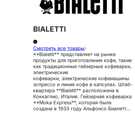
BIALETTI
Смотреть все товары
**Bialetti** представляет на рынке
продукты для приготовления кофе, такие
как традиционные гейзерные кофеварки,
электрические
кофеварки, электрические кофемашины
эспрессо и линия кофе в капсулах. Штаб-
квартира **Bialetti** расположена в
Коккаглио, Италия. Гейзерная кофеварка
**Moka Express**, которая была
создана в 1933 году Альфонсо Биалетти,
с восьмигранником в основе стала
символом итальянского дизайна по
всему миру, заняв 5-е место в
номинации "лучший дизайн двадцатого