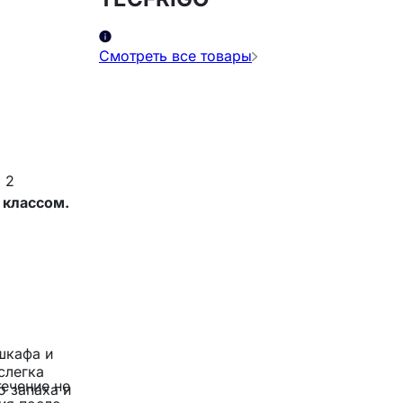
Смотреть все товары
 2
 классом.
шкафа и
слегка
течение не
о запаха и