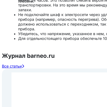
менее 24 часов. Это позволит снизить вероят
плесени.
транспортировки. На это время мы рекоменду
запахи.
Не подключайте шкаф к электросети через уд
прибора (например, опасность перегрева). О
должено использоваться с переходником, так
прибора.
Убедитесь, что напряжение, указанное в нем,
Для отдельностоящего прибора обеспечьте 10
что позволяет экономить энергию, благодаря
конденсатора. Даже для встроенных моделей
шкафа и сверху, чтобы обеспечить подходящий
Журнал barneo.ru
чтобы вентиляционное отверстие в передней 
Все статьи