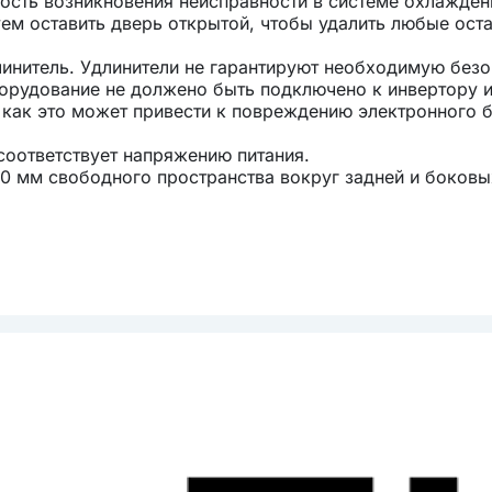
ность возникновения неисправности в системе охлажден
ем оставить дверь открытой, чтобы удалить любые ост
линитель. Удлинители не гарантируют необходимую без
борудование не должено быть подключено к инвертору и
 как это может привести к повреждению электронного 
 соответствует напряжению питания.
0 мм свободного пространства вокруг задней и боковы
 правильной циркуляции воздуха для охлаждения компр
 необходимо сохранить 5 мм пространства с каждой ст
 доступ для обслуживания и вентиляции. Позаботьтесь
части прибора не было закрыто или заблокировано.