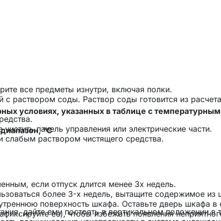
ерите все предметы изнутри, включая полки.
 с раствором соды. Раствор соды готовится из расчета
ных условиях, указанных в таблице с температурным
редства.
 чистить панель управления или электрические части.
диапазон, °C
и слабым раствором чистящего средства.
енным, если отпуск длится менее 3х недель.
льзоваться более 3-х недель, вытащите содержимое из 
нутреннюю поверхность шкафа. Оставьте дверь шкафа в 
ния, дайте ему постоять в вертикальном положении в 
фиксируйте ее), чтобы избежать появления неприятног