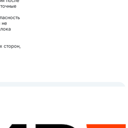
ия после
аточные
опасность
 не
блока
х сторон,
ессора и
ороны
 о том,