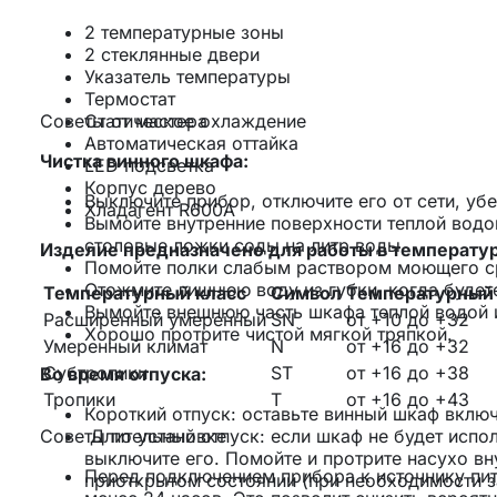
2 температурные зоны
2 стеклянные двери
Указатель температуры
Термостат
Советы от мастера
Статическое охлаждение
Автоматическая оттайка
Чистка винного шкафа:
LED подсветка
Корпус дерево
Выключите прибор, отключите его от сети, уб
Хладагент R600A
Вымойте внутренние поверхности теплой водой
столовые ложки соды на литр воды.
Изделие предназначено для работы в температур
Помойте полки слабым раствором моющего с
Отожмите лишнюю воду из губки, когда будете
Температурный класс
Символ
Температурный 
Вымойте внешнюю часть шкафа теплой водой 
Расширенный умеренный
SN
от +10 до +32
Хорошо протрите чистой мягкой тряпкой.
Умеренный климат
N
от +16 до +32
Субтропики
ST
от +16 до +38
Во время отпуска:
Тропики
T
от +16 до +43
Короткий отпуск: оставьте винный шкаф включ
Советы по установке
Длительный отпуск: если шкаф не будет испо
выключите его. Помойте и протрите насухо в
Перед подключением прибора к источнику пита
приоткрытом состоянии (при необходимости за