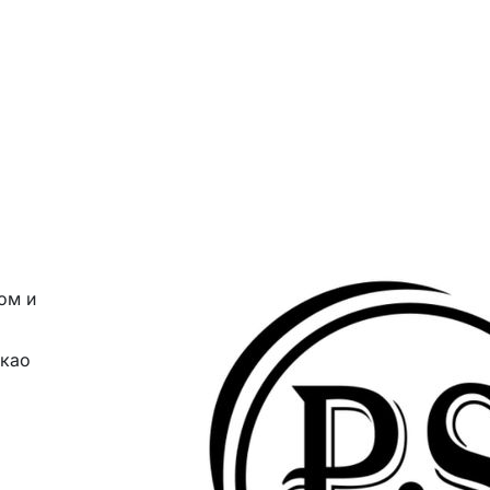
ом и
акао